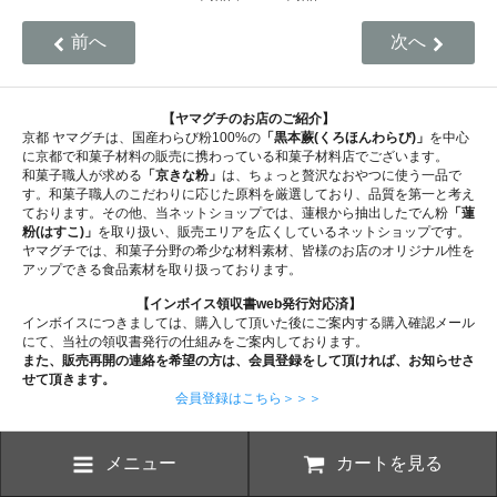
前へ
次へ
【ヤマグチのお店のご紹介】
京都 ヤマグチは、国産わらび粉100%の
「黒本蕨(くろほんわらび)」
を中心
に京都で和菓子材料の販売に携わっている和菓子材料店でございます。
和菓子職人が求める
「京きな粉」
は、ちょっと贅沢なおやつに使う一品で
す。和菓子職人のこだわりに応じた原料を厳選しており、品質を第一と考え
ております。その他、当ネットショップでは、蓮根から抽出したでん粉
「蓮
粉(はすこ)」
を取り扱い、販売エリアを広くしているネットショップです。
ヤマグチでは、和菓子分野の希少な材料素材、皆様のお店のオリジナル性を
アップできる食品素材を取り扱っております。
【インボイス領収書web発行対応済】
インボイスにつきましては、購入して頂いた後にご案内する購入確認メール
にて、当社の領収書発行の仕組みをご案内しております。
また、販売再開の連絡を希望の方は、会員登録をして頂ければ、お知らせさ
せて頂きます。
会員登録はこちら＞＞＞
メニュー
カートを見る