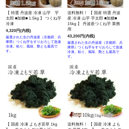
【 特選 丹波産 冷凍 山芋 芋
送料無料！ 【 国産 特選 丹波
太郎 ■加糖■ 1.5kg 】 つくね芋
産 冷凍 山芋 芋太郎 ■加糖■
冷凍
15kg 】 丹波産つくね芋 業務
用
4,320円(内税)
43,200円(内税)
厳選された生の丹波産（京都府、兵
庫県）つくね芋をすりおろして急速
厳選された生の丹波産（京都府、兵
冷凍。粘り、風味、艶とも最高で
庫県）つくね芋をすりおろして急速
す。
冷凍。粘り、風味、艶とも最高で
す。
【 国産 冷凍 よもぎ若草 1kg
送料無料！ 【 国産 冷凍 よも