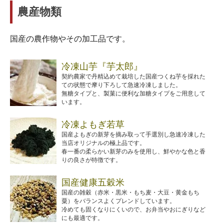
農産物類
国産の農作物やその加工品です。
冷凍山芋『芋太郎』
契約農家で丹精込めて栽培した国産つくね芋を採れた
ての状態で摩り下ろして急速冷凍しました。
無糖タイプと、製菓に便利な加糖タイプをご用意して
います。
冷凍よもぎ若草
国産よもぎの新芽を摘み取って手選別し急速冷凍した
当店オリジナルの極上品です。
春一番の柔らかい新芽のみを使用し、鮮やかな色と香
りの良さが特徴です。
国産健康五穀米
国産の雑穀（赤米・黒米・もち麦・大豆・黄金もち
粟）をバランスよくプレンドしています。
冷めても固くなりにくいので、お弁当やおにぎりなど
にも最適です。