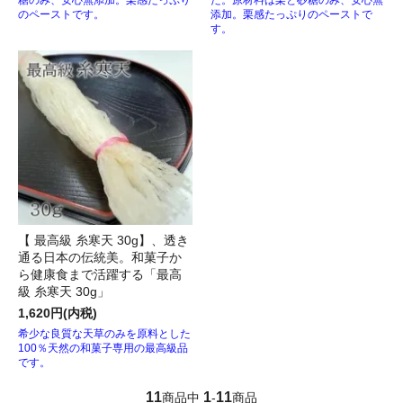
のペーストです。
添加。栗感たっぷりのペーストで
す。
【 最高級 糸寒天 30g】、透き
通る日本の伝統美。和菓子か
ら健康食まで活躍する「最高
級 糸寒天 30g」
1,620円(内税)
希少な良質な天草のみを原料とした
100％天然の和菓子専用の最高級品
です。
11
1
11
商品中
-
商品