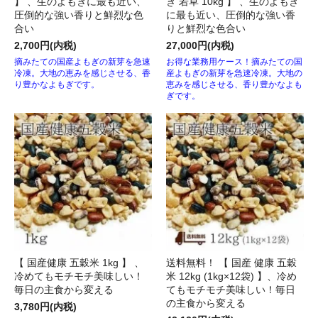
】 、生のよもぎに最も近い、
ぎ 若草 10kg 】 、生のよもぎ
圧倒的な強い香りと鮮烈な色
に最も近い、圧倒的な強い香
合い
りと鮮烈な色合い
2,700円(内税)
27,000円(内税)
摘みたての国産よもぎの新芽を急速
お得な業務用ケース！摘みたての国
冷凍。大地の恵みを感じさせる、香
産よもぎの新芽を急速冷凍。大地の
り豊かなよもぎです。
恵みを感じさせる、香り豊かなよも
ぎです。
【 国産健康 五穀米 1kg 】 、
送料無料！ 【 国産 健康 五穀
冷めてもモチモチ美味しい！
米 12kg (1kg×12袋) 】、冷め
毎日の主食から変える
てもモチモチ美味しい！毎日
の主食から変える
3,780円(内税)