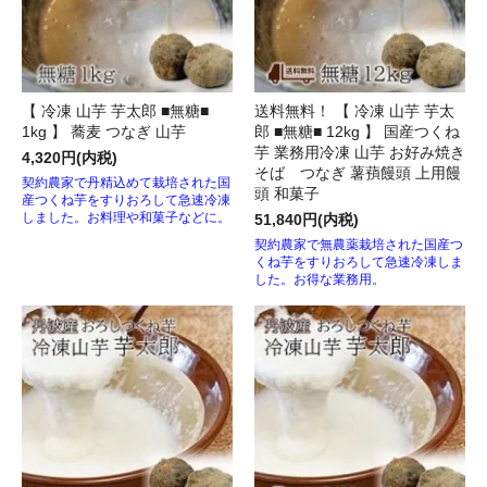
【 冷凍 山芋 芋太郎 ■無糖■
送料無料！ 【 冷凍 山芋 芋太
1kg 】 蕎麦 つなぎ 山芋
郎 ■無糖■ 12kg 】 国産つくね
芋 業務用冷凍 山芋 お好み焼き
4,320円(内税)
そば つなぎ 薯蕷饅頭 上用饅
契約農家で丹精込めて栽培された国
頭 和菓子
産つくね芋をすりおろして急速冷凍
しました。お料理や和菓子などに。
51,840円(内税)
契約農家で無農薬栽培された国産つ
くね芋をすりおろして急速冷凍しま
した。お得な業務用。