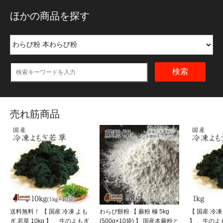
ほかの商品を探す
name:
検索
売れ筋商品
送料無料！ 【 国産 冷凍 よも
わらび餅粉 【 蕨粉 極 5kg
【 国産 冷凍
ぎ 若草 10kg 】 、生のよもぎ
(500g×10袋) 】 国産本蕨粉と
】 、生の