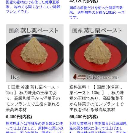
42,120円(内税)
国産の産物だけを使った健康五穀
米。 冷めても固くなりにくい雑穀
国産の産物だけを使った健康五穀
ブレンドです。
米。 送料無料のお得な10kgケース
です。
【 国産 冷凍 蒸し栗ペースト
送料無料！ 【 国産 冷凍蒸し
1kg 】 秋の味覚の王様であ
栗ペースト 10kg 】 、秋の味
り、高級和菓子から洋菓子の
覚の王様であり、高級和菓子
モンブランまで主役を張れる
から洋菓子のモンブランまで
最高級素材
主役を張れる最高級素材
6,480円(内税)
59,400円(内税)
熊本県または茨城産の栗を贅沢に使
お得な業務用！熊本県または茨城県
って仕上げました。原材料は栗と砂
産の栗を贅沢に使って仕上げまし
糖のみ、安心無添加。栗感たっぷり
た。原材料は栗と砂糖のみ、安心無