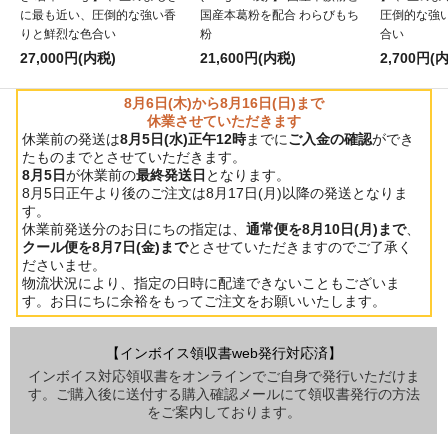
に最も近い、圧倒的な強い香
国産本葛粉を配合 わらびもち
圧倒的な強
りと鮮烈な色合い
粉
合い
27,000円(内税)
21,600円(内税)
2,700円(
8月6日(木)から8月16日(日)まで
休業させていただきます
休業前の発送は
8月5日(水)正午12時
までに
ご入金の確認
ができ
たものまでとさせていただきます。
8月5日
が休業前の
最終発送日
となります。
8月5日正午より後のご注文は8月17日(月)以降の発送となりま
す。
休業前発送分のお日にちの指定は、
通常便を8月10日(月)まで
、
クール便を8月7日(金)まで
とさせていただきますのでご了承く
ださいませ。
物流状況により、指定の日時に配達できないこともございま
す。お日にちに余裕をもってご注文をお願いいたします。
【インボイス領収書web発行対応済】
インボイス対応領収書をオンラインでご自身で発行いただけま
す。ご購入後に送付する購入確認メールにて領収書発行の方法
をご案内しております。