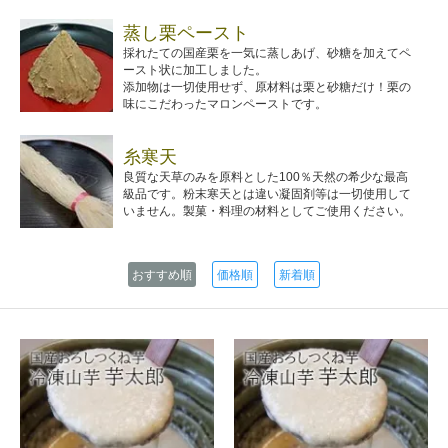
蒸し栗ペースト
採れたての国産栗を一気に蒸しあげ、砂糖を加えてペ
ースト状に加工しました。
添加物は一切使用せず、原材料は栗と砂糖だけ！栗の
味にこだわったマロンペーストです。
糸寒天
良質な天草のみを原料とした100％天然の希少な最高
級品です。粉末寒天とは違い凝固剤等は一切使用して
いません。製菓・料理の材料としてご使用ください。
おすすめ順
価格順
新着順