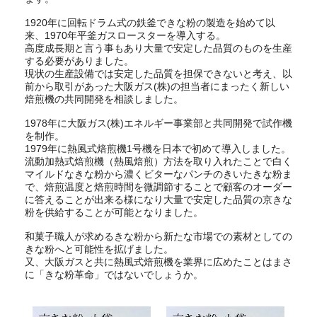
1920年に回転ドラム式の鉄釜できな粉の製造を始めて以
来、1970年平釜ガスロースターを導入する。
高度成長期と言う事もあり大量で安定した品質のものを生産
する必要がありました。
現状の生産設備では安定した品質を担保できないと考え、以
前から取引があった大阪ガス(株)の担当者にまったく新しい
焙煎機の共同開発を相談しました。
1978年に大阪ガス(株)エネルギー事業部と共同開発で試作機
を制作。
1979年に熱風式焙煎機1号機を日本で初めて導入しました。
流動加熱式焙煎機（熱風焙煎）方法を取り入れたことで白く
マイルドなきな粉から濃くビターなパンチのきいたきな粉ま
で、焙煎温度と焙煎時間を微調節することで顧客のオーダー
に答えることが出来る様になり大量で安定した品質の京きな
粉を供給することが可能となりました。
和菓子職人が求めるきな粉から新たな市場での素材としての
きな粉へと可能性を拡げました。
又、大阪ガスと共に熱風式焙煎機を業界に広めたことはまさ
に「きな粉革命」ではないでしょうか。