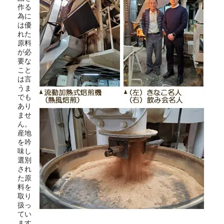
作る
為に
は優
れた
原料
が必
要な
こと
は言
うま
でも
あり
ませ
ん。
産地
を吟
味し
選別
され
た原
料を
取り
扱っ
てい
ます。