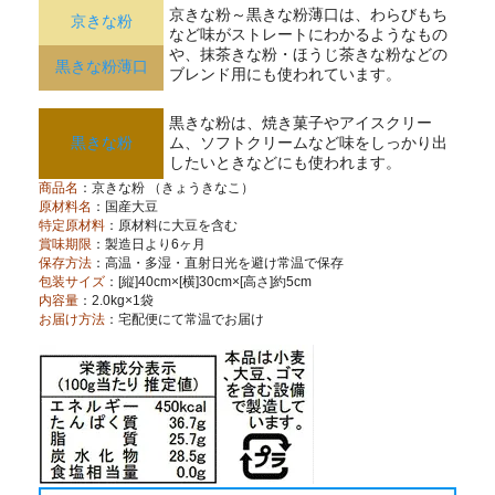
京きな粉～黒きな粉薄口は、わらびもち
京きな粉
など味がストレートにわかるようなもの
や、抹茶きな粉・ほうじ茶きな粉などの
黒きな粉薄口
ブレンド用にも使われています。
黒きな粉は、焼き菓子やアイスクリー
黒きな粉
ム、ソフトクリームなど味をしっかり出
したいときなどにも使われます。
商品名
：京きな粉 （きょうきなこ）
原材料名
：国産大豆
特定原材料
：原材料に大豆を含む
賞味期限
：製造日より6ヶ月
保存方法
：高温・多湿・直射日光を避け常温で保存
包装サイズ
：[縦]40cm×[横]30cm×[高さ]約5cm
内容量
：2.0kg×1袋
お届け方法
：宅配便にて常温でお届け