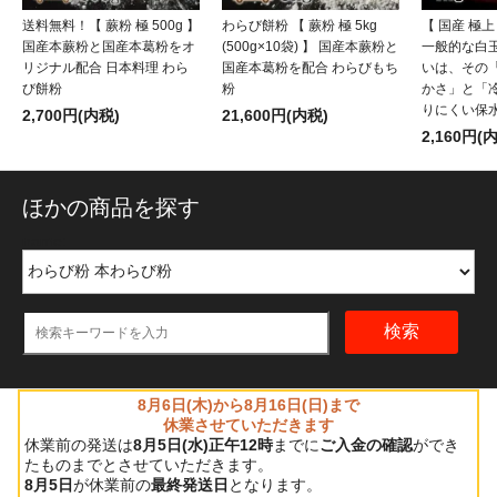
送料無料！【 蕨粉 極 500g 】
わらび餅粉 【 蕨粉 極 5kg
【 国産 極上
国産本蕨粉と国産本葛粉をオ
(500g×10袋) 】 国産本蕨粉と
一般的な白
リジナル配合 日本料理 わら
国産本葛粉を配合 わらびもち
いは、その
び餅粉
粉
かさ」と「
りにくい保
2,700円(内税)
21,600円(内税)
2,160円(
ほかの商品を探す
name:
検索
8月6日(木)から8月16日(日)まで
休業させていただきます
休業前の発送は
8月5日(水)正午12時
までに
ご入金の確認
ができ
たものまでとさせていただきます。
8月5日
が休業前の
最終発送日
となります。