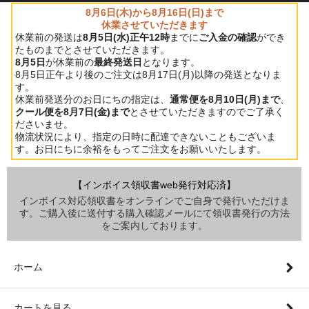
8月6日(木)から8月16日(日)まで
休業させていただきます
休業前の発送は
8月5日(水)正午12時
までに
ご入金の確認
ができ
たものまでとさせていただきます。
8月5日
が休業前の
最終発送日
となります。
8月5日正午より後のご注文は8月17日(月)以降の発送となりま
す。
休業前発送分のお日にちの指定は、
通常便を8月10日(月)まで
、
クール便を8月7日(金)まで
とさせていただきますのでご了承く
ださいませ。
物流状況により、指定の日時に配達できないこともございま
す。お日にちに余裕をもってご注文をお願いいたします。
【インボイス領収書web発行対応済】
インボイス対応領収書をオンラインでご自身で発行いただけま
す。ご購入後に送付する購入確認メールにて領収書発行の方法
をご案内しております。
ホーム
カートを見る