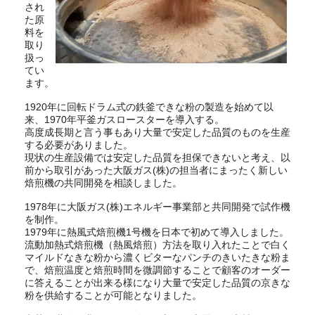
され
た原
料を
取り
扱っ
てい
ます。
1920年に回転ドラム式の鉄釜できな粉の製造を始めて以
来、1970年平釜ガスロースターを導入する。
高度成長期と言う事もあり大量で安定した品質のものを生産
する必要がありました。
現状の生産設備では安定した品質を担保できないと考え、以
前から取引があった大阪ガス(株)の担当者にまったく新しい
焙煎機の共同開発を相談しました。
1978年に大阪ガス(株)エネルギー事業部と共同開発で試作機
を制作。
1979年に熱風式焙煎機1号機を日本で初めて導入しました。
流動加熱式焙煎機（熱風焙煎）方法を取り入れたことで白く
マイルドなきな粉から濃くビターなパンチのきいたきな粉ま
で、焙煎温度と焙煎時間を微調節することで顧客のオーダー
に答えることが出来る様になり大量で安定した品質の京きな
粉を供給することが可能となりました。