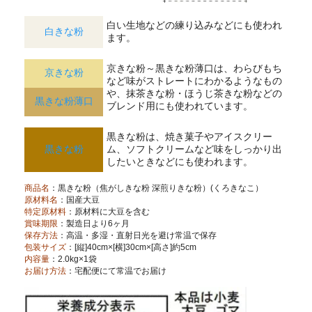
白い生地などの練り込みなどにも使われ
白きな粉
ます。
京きな粉～黒きな粉薄口は、わらびもち
京きな粉
など味がストレートにわかるようなもの
や、抹茶きな粉・ほうじ茶きな粉などの
黒きな粉薄口
ブレンド用にも使われています。
黒きな粉は、焼き菓子やアイスクリー
黒きな粉
ム、ソフトクリームなど味をしっかり出
したいときなどにも使われます。
商品名
：黒きな粉（焦がしきな粉 深煎りきな粉）(くろきなこ）
原材料名
：国産大豆
特定原材料
：原材料に大豆を含む
賞味期限
：製造日より6ヶ月
保存方法
：高温・多湿・直射日光を避け常温で保存
包装サイズ
：[縦]40cm×[横]30cm×[高さ]約5cm
内容量
：2.0kg×1袋
お届け方法
：宅配便にて常温でお届け