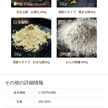
京きな粉 お得な10kg
深炒りタイプ 黒きな粉2kg
浅炒りタイプ 白きな粉2kg
わらび粉極 500g
その他の詳細情報
販売価格
2,700円(内税)
型番
200-0051