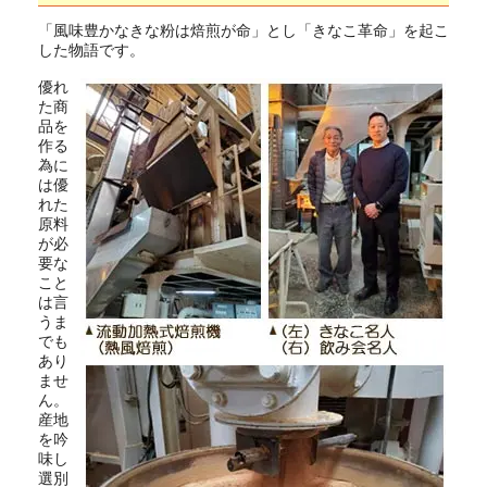
「風味豊かなきな粉は焙煎が命」とし「きなこ革命」を起こ
した物語です。
優れ
た商
品を
作る
為に
は優
れた
原料
が必
要な
こと
は言
うま
でも
あり
ませ
ん。
産地
を吟
味し
選別