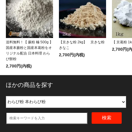
送料無料！【 蕨粉 極 500g 】
【京きな粉 2kg】 京きな粉
【 京葛粉 1k
国産本蕨粉と国産本葛粉をオ
きなこ
2,700円(
リジナル配合 日本料理 わら
2,700円(内税)
び餅粉
2,700円(内税)
ほかの商品を探す
name:
検索