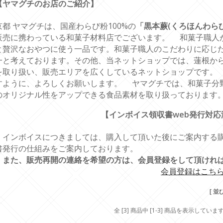
【ヤマグチのお店のご紹介】
京都 ヤマグチは、国産わらび粉100%の
「黒本蕨(くろほんわらび
販売に携わっている和菓子材料店でございます。 和菓子職人
と贅沢なおやつに使う一品です。和菓子職人のこだわりに応じ
一と考えております。その他、当ネットショップでは、蓮根か
を取り扱い、販売エリアを広くしているネットショップです。
すように、よろしくお願いします。 ヤマグチでは、和菓子分
のオリジナル性をアップできる食品素材を取り扱っております。（
【インボイス領収書web発行対応
インボイスにつきましては、購入して頂いた後にご案内する購
書発行の仕組みをご案内しております。
また、販売再開の連絡を希望の方は、会員登録をして頂けれ
会員登録はこち
[ 並
全 [3] 商品中 [1-3] 商品を表示していま