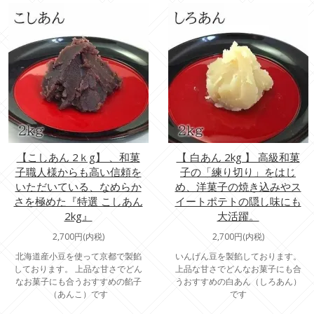
【こしあん 2ｋg】 、和菓
【 白あん 2kg 】 高級和菓
子職人様からも高い信頼を
子の「練り切り」をはじ
いただいている、なめらか
め、洋菓子の焼き込みやス
さを極めた『特選 こしあん
イートポテトの隠し味にも
2kg』
大活躍。
2,700円(内税)
2,700円(内税)
北海道産小豆を使って京都で製餡
いんげん豆を製餡しております。
しております。 上品な甘さでどん
上品な甘さでどんなお菓子にも合
なお菓子にも合うおすすめの餡子
うおすすめの白あん（しろあん）
（あんこ）です
です