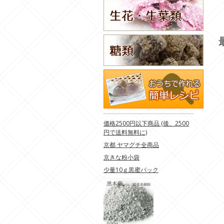
価格2500円以下商品 (後、2500
円で送料無料に)
京都 ヤマグチ全商品
京きな粉小袋
少量10ｇ黒蜜パック