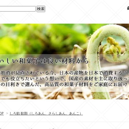
OP
>
しろ餡 餡類（しろあん、さらしあん、あんこ）