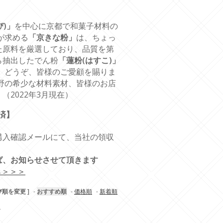
)」
を中心に京都で和菓子材料の
が求める
「京きな粉」
は、ちょっ
た原料を厳選しており、品質を第
ら抽出したでん粉
「蓮粉(はすこ)」
 どうぞ、皆様のご愛顧を賜りま
野の希少な材料素材、皆様のお店
2022年3月現在）
済】
入確認メールにて、当社の領収
ば、お知らせさせて頂きます
ら＞＞＞
び順を変更 ]
-
おすすめ順
-
価格順
-
新着順
す