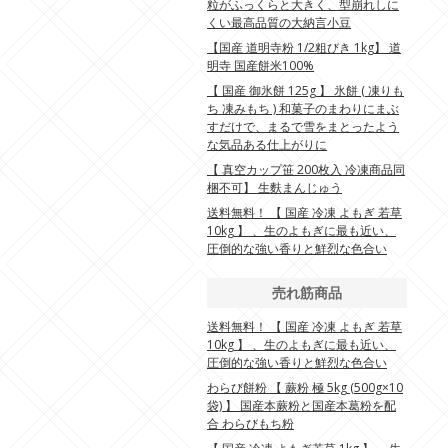
粒がふっくらと大きく、型崩れしに
くい最高品質の大納言小豆
【国産 道明寺粉 1/2粗びき 1kg】 道
明寺 国産餅米100%
【 国産 御氷餅 125g 】 氷餅 ( 凍りも
ち 凍みもち ) 和菓子のまわりにまぶ
すだけで、まるで雪をまとったよう
な気品ある仕上がりに
【 真空カップ笹 200枚入 冷凍商品同
梱不可】 生麩まんじゅう
送料無料！ 【 国産 冷凍 よもぎ 若草
10kg 】 、生のよもぎに最も近い、
圧倒的な強い香りと鮮烈な色合い
売れ筋商品
送料無料！ 【 国産 冷凍 よもぎ 若草
10kg 】 、生のよもぎに最も近い、
圧倒的な強い香りと鮮烈な色合い
わらび餅粉 【 蕨粉 極 5kg (500g×10
袋) 】 国産本蕨粉と国産本葛粉を配
合 わらびもち粉