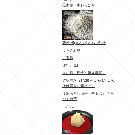
黒本蕨（本わらび粉）
蕨粉 極(きわみ) わらび餅粉
よもぎ若草
白玉粉
蓮粉、葛粉
きな粉（用途次第４種類）
道明寺粉（1/2挽～１/6挽）１/6
挽は貴重な素材です
冷凍おろし山芋「芋太郎」 国産
つくね芋