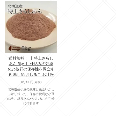
送料無料！ 【 特上さらし
あん 5kg 】 仕込みの効率
化と抜群の保存性を両立す
る 漉し餡 おしるこ お汁粉
18,900円(内税)
北海道産小豆の風味と色合いがし
っかり残った、保存に便利な小豆
の粉。 練りあんやおしるこが手軽
に作れます