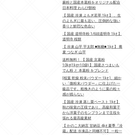
蕨粉と国産本葛粉をオリジナル配合
日本料理 わらび餅粉
【 国産 冷凍 よもぎ若草 1kg 】 、生
のよもぎに最も近い、圧倒的な強い
香りと鮮烈な色合い
【 国産 道明寺粉 1/6頭道明寺 1kg 】
道明寺 桜餅
【 冷凍 山芋 芋太郎 ■無糖■ 1kg 】 蕎
麦 つなぎ 山芋
送料無料！ 【 国産 京葛粉
10kg(1kg×10袋) 】 国産さつまいも
でん粉 と 本葛粉 をブレンド
[桜葉 乾燥 粉末パウダー 1kg ]、細か
い「微粉末パウダー」に仕上げた一
級品です。粗挽きのように葉の粒々
感が残らない
【 国産 冷凍 蒸し栗ペースト 1kg 】
秋の味覚の王様であり、高級和菓子
から洋菓子のモンブランまで主役を
張れる最高級素材
【 かのこ大納言 甘納豆 4kg 夏季『冷
蔵』配送 冷凍品と同梱不可】 一粒一