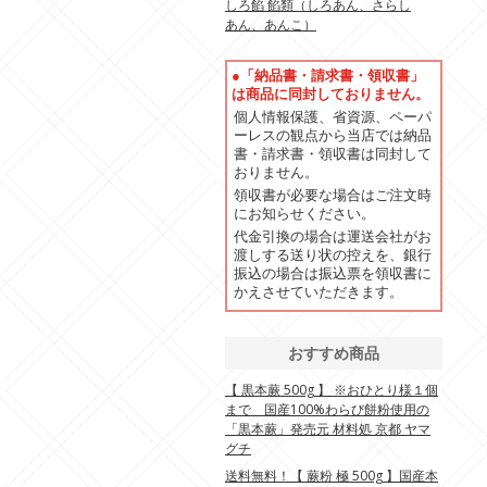
しろ餡 餡類（しろあん、さらし
あん、あんこ）
●「納品書・請求書・領収書」
は商品に同封しておりません。
個人情報保護、省資源、ペーパ
ーレスの観点から当店では納品
書・請求書・領収書は同封して
おりません。
領収書が必要な場合はご注文時
にお知らせください。
代金引換の場合は運送会社がお
渡しする送り状の控えを、銀行
振込の場合は振込票を領収書に
かえさせていただきます。
おすすめ商品
【 黒本蕨 500g 】 ※おひとり様１個
まで 国産100%わらび餅粉使用の
「黒本蕨」発売元 材料処 京都 ヤマ
グチ
送料無料！【 蕨粉 極 500g 】国産本