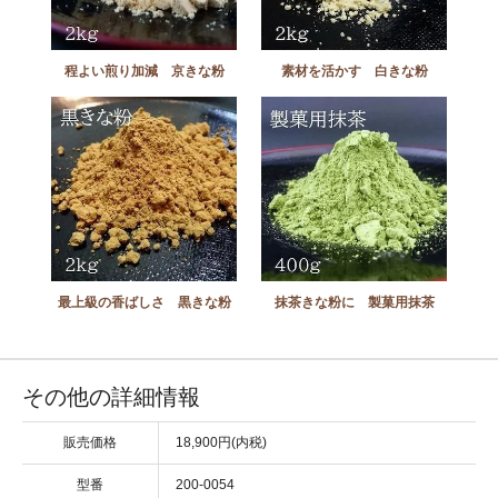
程よい煎り加減 京きな粉
素材を活かす 白きな粉
最上級の香ばしさ 黒きな粉
抹茶きな粉に 製菓用抹茶
その他の詳細情報
販売価格
18,900円(内税)
型番
200-0054