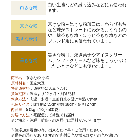
白い生地などの練り込みなどにも使われ
白きな粉
ます。
京きな粉～黒きな粉薄口は、わらびもち
京きな粉
など味がストレートにわかるようなもの
や、抹茶きな粉・ほうじ茶きな粉などの
黒きな粉薄口
ブレンド用にも使われています。
黒きな粉は、焼き菓子やアイスクリー
黒きな粉
ム、ソフトクリームなど味をしっかり出
したいときなどにも使われます。
商品名
：京きな粉 小袋
原材料名
：国産大豆
特定原材料
：原材料に大豆を含む
賞味期限
：製造より12ヶ月・別途記載
保存方法
：高温・多湿・直射日光を避け常温で保存
包装サイズ
：[縦] 約27.5cm×[横] 38cm×[高さ] 27cm
内容量
：5.0kg（10g×500袋）
お届け方法
：宅配便にて常温でお届け
※北海道・沖縄・離島へのお届けは送料がかかります
※無添加無着色の為、出来るだけ早くご使用ください。
※退色の恐れがありますので直射日光や蛍光灯などの光を避けて