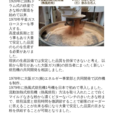
1920年に回転ド
ラム式の鉄釜で
きな粉の製造を
始めて以来、
1970年平釜ガス
ロースターを導
入する。
高度成長期と言
う事もあり大量
で安定した品質
のものを生産す
る必要がありま
した。
現状の生産設備では安定した品質を担保できないと考え、以
前から取引があった大阪ガス(株)の担当者にまったく新しい
焙煎機の共同開発を相談しました。
1978年に大阪ガス(株)エネルギー事業部と共同開発で試作機
を制作。
1979年に熱風式焙煎機1号機を日本で初めて導入しました。
流動加熱式焙煎機（熱風焙煎）方法を取り入れたことで白く
マイルドなきな粉から濃くビターなパンチのきいたきな粉ま
で、焙煎温度と焙煎時間を微調節することで顧客のオーダー
に答えることが出来る様になり大量で安定した品質の京きな
粉を供給することが可能となりました。