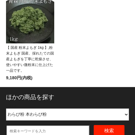
【 国産 粉末よもぎ 1kg 】,粉
末よもぎ 国産、採れたての国
産よもぎを丁寧に乾燥させ、
使いやすい微粉末に仕上げた
一品です。
9,180円(内税)
ほかの商品を探す
name:
検索