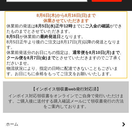
8月6日(木)から8月16日(日)まで
休業させていただきます
休業前の発送は
8月5日(水)正午12時
までに
ご入金の確認
ができ
たものまでとさせていただきます。
8月5日
が休業前の
最終発送日
となります。
8月5日正午より後のご注文は8月17日(月)以降の発送となりま
す。
休業前発送分のお日にちの指定は、
通常便を8月10日(月)まで
、
クール便を8月7日(金)まで
とさせていただきますのでご了承く
ださいませ。
物流状況により、指定の日時に配達できないこともございま
す。お日にちに余裕をもってご注文をお願いいたします。
【インボイス領収書web発行対応済】
インボイス対応領収書をオンラインでご自身で発行いただけま
す。ご購入後に送付する購入確認メールにて領収書発行の方法
をご案内しております。
ホーム