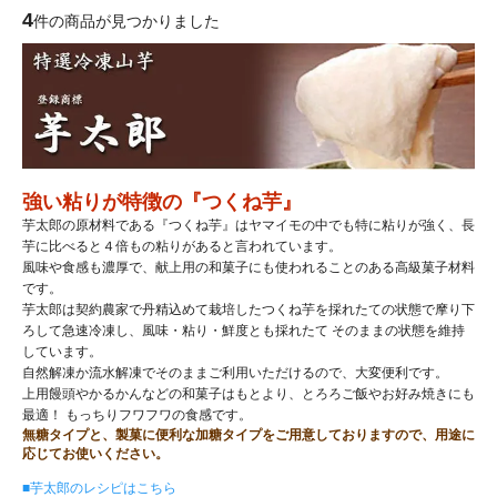
4
件の商品が見つかりました
強い粘りが特徴の『つくね芋』
芋太郎の原材料である『つくね芋』はヤマイモの中でも特に粘りが強く、長
芋に比べると４倍もの粘りがあると言われています。
風味や食感も濃厚で、献上用の和菓子にも使われることのある高級菓子材料
です。
芋太郎は契約農家で丹精込めて栽培したつくね芋を採れたての状態で摩り下
ろして急速冷凍し、風味・粘り・鮮度とも採れたて そのままの状態を維持
しています。
自然解凍か流水解凍でそのままご利用いただけるので、大変便利です。
上用饅頭やかるかんなどの和菓子はもとより、とろろご飯やお好み焼きにも
最適！ もっちりフワフワの食感です。
無糖タイプと、製菓に便利な加糖タイプをご用意しておりますので、用途に
応じてお使いください。
■芋太郎のレシピはこちら