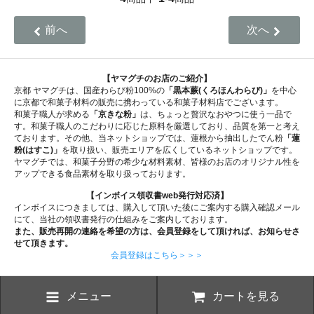
前へ
次へ
【ヤマグチのお店のご紹介】
京都 ヤマグチは、国産わらび粉100%の
「黒本蕨(くろほんわらび)」
を中心
に京都で和菓子材料の販売に携わっている和菓子材料店でございます。
和菓子職人が求める
「京きな粉」
は、ちょっと贅沢なおやつに使う一品で
す。和菓子職人のこだわりに応じた原料を厳選しており、品質を第一と考え
ております。その他、当ネットショップでは、蓮根から抽出したでん粉
「蓮
粉(はすこ)」
を取り扱い、販売エリアを広くしているネットショップです。
ヤマグチでは、和菓子分野の希少な材料素材、皆様のお店のオリジナル性を
アップできる食品素材を取り扱っております。
【インボイス領収書web発行対応済】
インボイスにつきましては、購入して頂いた後にご案内する購入確認メール
にて、当社の領収書発行の仕組みをご案内しております。
また、販売再開の連絡を希望の方は、会員登録をして頂ければ、お知らせさ
せて頂きます。
会員登録はこちら＞＞＞
メニュー
カートを見る