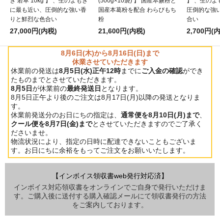
ぎ 若草 10kg 】 、生のよもぎ
(500g×10袋) 】 国産本蕨粉と
】 、生の
に最も近い、圧倒的な強い香
国産本葛粉を配合 わらびもち
圧倒的な強
りと鮮烈な色合い
粉
合い
27,000円(内税)
21,600円(内税)
2,700円(
8月6日(木)から8月16日(日)まで
休業させていただきます
休業前の発送は
8月5日(水)正午12時
までに
ご入金の確認
ができ
たものまでとさせていただきます。
8月5日
が休業前の
最終発送日
となります。
8月5日正午より後のご注文は8月17日(月)以降の発送となりま
す。
休業前発送分のお日にちの指定は、
通常便を8月10日(月)まで
、
クール便を8月7日(金)まで
とさせていただきますのでご了承く
ださいませ。
物流状況により、指定の日時に配達できないこともございま
す。お日にちに余裕をもってご注文をお願いいたします。
【インボイス領収書web発行対応済】
インボイス対応領収書をオンラインでご自身で発行いただけま
す。ご購入後に送付する購入確認メールにて領収書発行の方法
をご案内しております。