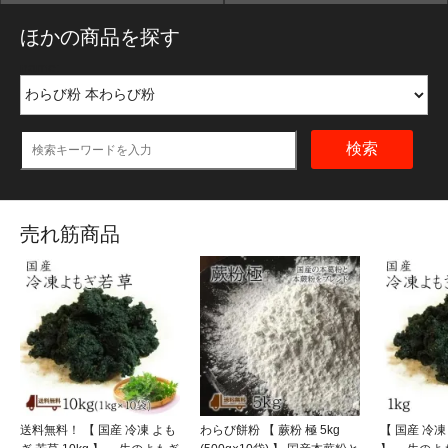
ほかの商品を探す
name:
検索
売れ筋商品
送料無料！ 【 国産 冷凍 よも
わらび餅粉 【 蕨粉 極 5kg
【 国産 冷凍