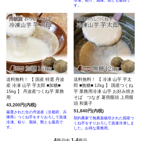
冷凍。粘り、風味、艶とも最高で
す。
送料無料！ 【 国産 特選 丹波
送料無料！ 【 冷凍 山芋 芋太
産 冷凍 山芋 芋太郎 ■加糖■
郎 ■無糖■ 12kg 】 国産つくね
15kg 】 丹波産つくね芋 業務
芋 業務用冷凍 山芋 お好み焼き
用
そば つなぎ 薯蕷饅頭 上用饅
頭 和菓子
43,200円(内税)
51,840円(内税)
厳選された生の丹波産（京都府、兵
庫県）つくね芋をすりおろして急速
契約農家で無農薬栽培された国産つ
冷凍。粘り、風味、艶とも最高で
くね芋をすりおろして急速冷凍しま
す。
した。お得な業務用。
4
1
4
商品中
-
商品