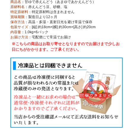
商品名
：甘ゆで赤えんどう（あまゆであかえんどう）
原材料名
：赤えんどう豆、砂糖、塩
特定原材料
：特定原材料は含まれません
賞味期限
：製造日より12ヶ月
保存方法
：高温・多湿・直射日光を避け常温で保存
包装サイズ
：[縦] 約18cm×[横] 約30cm×[高さ] 約20cm
内容量
：1.0kg×6パック
お届け方法
：宅配便にて常温でお届け
※こちらの商品はお取り寄せとなりますのでお届けまで少しお
日にちがかかります。ご了承ください。