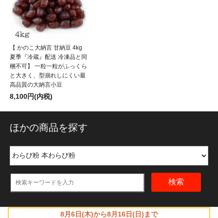
【 かのこ大納言 甘納豆 4kg
夏季『冷蔵』配送 冷凍品と同
梱不可】 一粒一粒がふっくら
と大きく、型崩れしにくい最
高品質の大納言小豆
8,100円(内税)
ほかの商品を探す
name:
検索
8月6日(木)から8月16日(日)まで