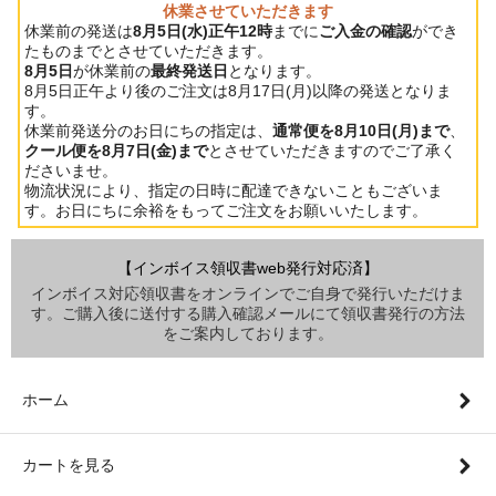
休業させていただきます
休業前の発送は
8月5日(水)正午12時
までに
ご入金の確認
ができ
たものまでとさせていただきます。
8月5日
が休業前の
最終発送日
となります。
8月5日正午より後のご注文は8月17日(月)以降の発送となりま
す。
休業前発送分のお日にちの指定は、
通常便を8月10日(月)まで
、
クール便を8月7日(金)まで
とさせていただきますのでご了承く
ださいませ。
物流状況により、指定の日時に配達できないこともございま
す。お日にちに余裕をもってご注文をお願いいたします。
【インボイス領収書web発行対応済】
インボイス対応領収書をオンラインでご自身で発行いただけま
す。ご購入後に送付する購入確認メールにて領収書発行の方法
をご案内しております。
ホーム
カートを見る